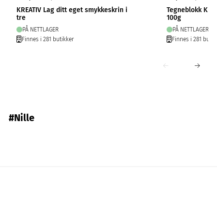
KREATIV Lag ditt eget smykkeskrin i
Tegneblokk Krea
tre
100g
PÅ NETTLAGER
PÅ NETTLAGER
Finnes i 281 butikker
Finnes i 281 butik
#Nille