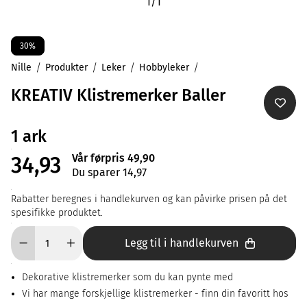
1
/
1
30%
Nille
Produkter
Leker
Hobbyleker
KREATIV Klistremerker Baller
1 ark
Vår førpris 49,90
34,93
Du sparer 14,97
Rabatter beregnes i handlekurven og kan påvirke prisen på det
spesifikke produktet.
Legg til i handlekurven
Dekorative klistremerker som du kan pynte med
Vi har mange forskjellige klistremerker - finn din favoritt hos