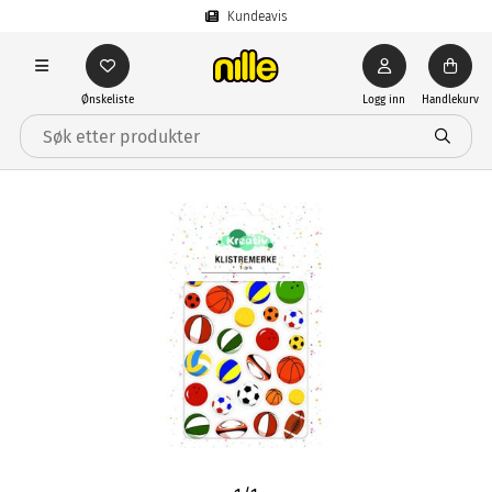
Kundeavis
Ønskeliste
Logg inn
Handlekurv