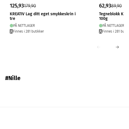
125,93
62,93
179,90
89,90
KREATIV Lag ditt eget smykkeskrin i
Tegneblokk Krea
tre
100g
PÅ NETTLAGER
PÅ NETTLAGER
Finnes i 281 butikker
Finnes i 281 butik
#Nille