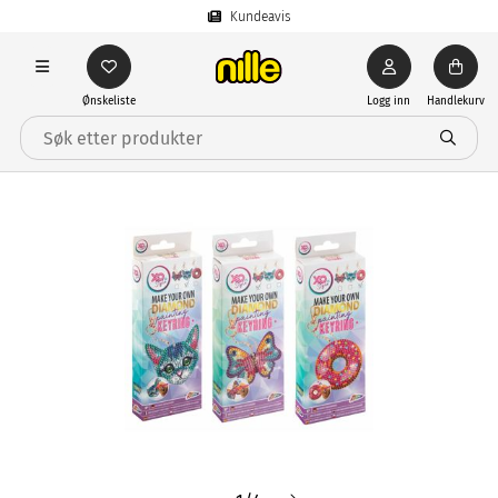
Kundeavis
Ønskeliste
Logg inn
Handlekurv