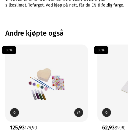
silkeslimet. Tofarget. Ved kjøp på nett, får du EN tilfeldig farge.
Andre kjøpte også
30%
30%
125,93
62,93
179,90
89,90