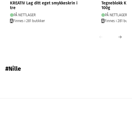
KREATIV Lag ditt eget smykkeskrin i
Tegneblokk Krea
tre
100g
PÅ NETTLAGER
PÅ NETTLAGER
Finnes i 281 butikker
Finnes i 281 butik
#Nille