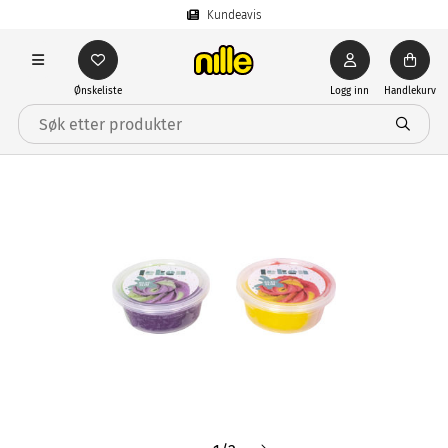
Kundeavis
Ønskeliste
Logg inn
Handlekurv