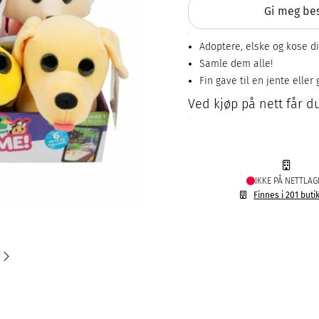
Gi meg bes
Adoptere, elske og kose d
Samle dem alle!
Fin gave til en jente eller 
Ved kjøp på nett får du
IKKE PÅ NETTLAG
Finnes i 201 buti