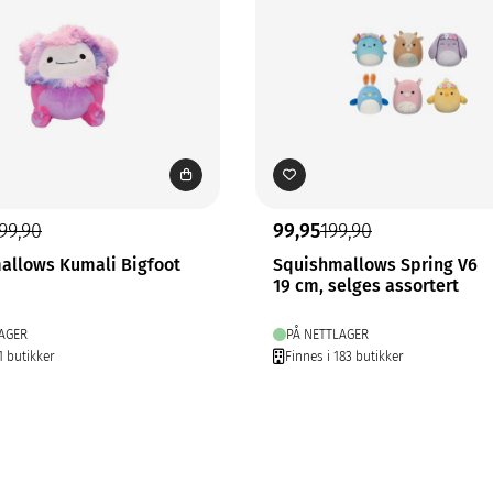
99,90
99,95
199,90
allows Kumali Bigfoot
Squishmallows Spring V6
19 cm, selges assortert
AGER
PÅ NETTLAGER
1 butikker
Finnes i 183 butikker