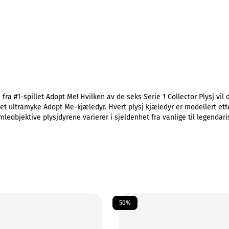
 fra #1-spillet Adopt Me! Hvilken av de seks Serie 1 Collector Plysj vil
et ultramyke Adopt Me-kjæledyr. Hvert plysj kjæledyr er modellert ett
leobjektive plysjdyrene varierer i sjeldenhet fra vanlige til legendaris
50%