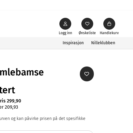
Logg inn
Ønskeliste
Handlekurv
Inspirasjon
Nilleklubben
amlebamse
tert
ris 299,90
er 209,93
rven og kan påvirke prisen på det spesifikke