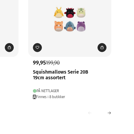
99,95
199,90
99,
Squishmallows Serie 20B
Sov
19cm assortert
PÅ NETTLAGER
PÅ
Finnes i 8 butikker
Fin