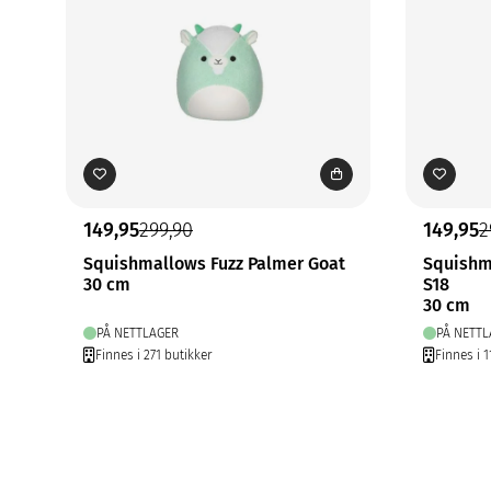
149,95
299,90
149,95
2
Squishmallows Fuzz Palmer Goat
Squishm
30 cm
S18
30 cm
PÅ NETTLAGER
PÅ NETTL
Finnes i 271 butikker
Finnes i 1