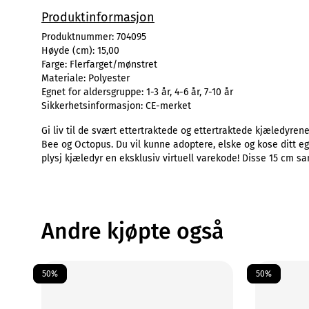
Produktinformasjon
Produktnummer:
704095
Høyde (cm):
15,00
Farge:
Flerfarget/mønstret
Materiale:
Polyester
Egnet for aldersgruppe:
1-3 år, 4-6 år, 7-10 år
Sikkerhetsinformasjon:
CE-merket
Gi liv til de svært ettertraktede og ettertraktede kjæledyrene
Bee og Octopus. Du vil kunne adoptere, elske og kose ditt eg
plysj kjæledyr en eksklusiv virtuell varekode! Disse 15 cm sam
Andre kjøpte også
50%
50%