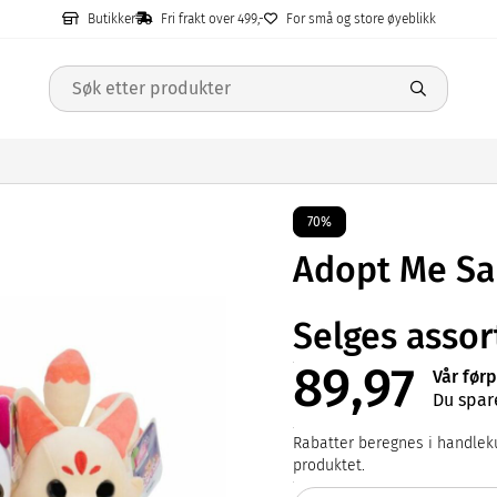
Butikker
Fri frakt over 499,-
For små og store øyeblikk
70%
Adopt Me S
Selges assor
89,97
Vår førp
Du spar
Rabatter beregnes i handleku
produktet.