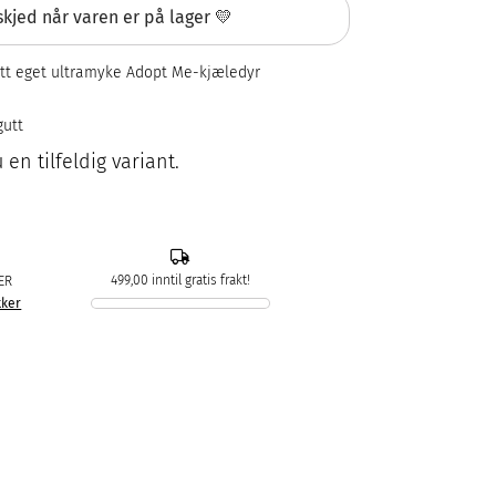
kjed når varen er på lager 💛
itt eget ultramyke Adopt Me-kjæledyr
gutt
 en tilfeldig variant.
499,00 inntil gratis frakt!
ER
kker