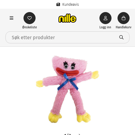
Kundeavis
Ønskeliste
Logg inn
Handlekurv