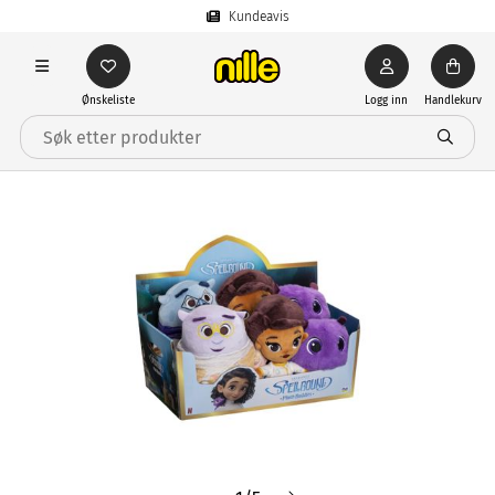
Kundeavis
Ønskeliste
Logg inn
Handlekurv