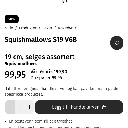
1
/
1
50%
Nille
Produkter
Leker
Kosedyr
Squishmallows S19 V6B
19 cm, selges assortert
Squishmallows
Vår førpris 199,90
99,95
Du sparer 99,95
Rabatter beregnes i handlekurven og kan påvirke prisen på det
spesifikke produktet.
Legg til i handlekurven
En bestevenn som gir deg trygghet