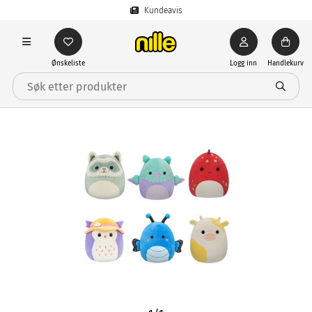
Kundeavis
Ønskeliste
Logg inn
Handlekurv