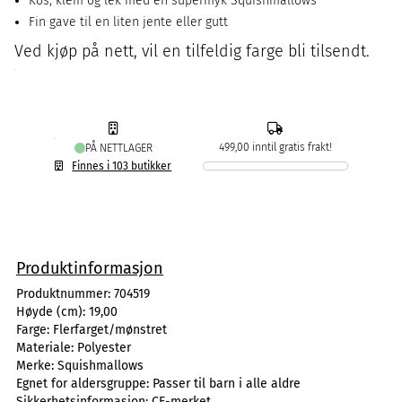
Kos, klem og lek med en supermyk Squishmallows
Fin gave til en liten jente eller gutt
Ved kjøp på nett, vil en tilfeldig farge bli tilsendt.
499,00 inntil gratis frakt!
PÅ NETTLAGER
Finnes i 103 butikker
Produktinformasjon
Produktnummer:
704519
Høyde (cm):
19,00
Farge:
Flerfarget/mønstret
Materiale:
Polyester
Merke:
Squishmallows
Egnet for aldersgruppe:
Passer til barn i alle aldre
Sikkerhetsinformasjon:
CE-merket