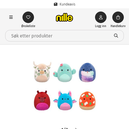
Kundeavis
Ønskeliste
Logg inn
Handlekurv