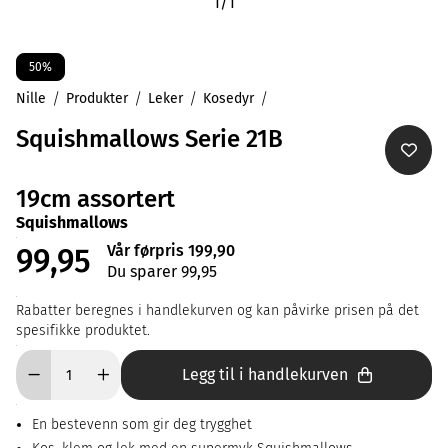
1
/
1
50%
Nille
Produkter
Leker
Kosedyr
Squishmallows Serie 21B
19cm assortert
Squishmallows
Vår førpris 199,90
99,95
Du sparer 99,95
Rabatter beregnes i handlekurven og kan påvirke prisen på det
spesifikke produktet.
Legg til i handlekurven
En bestevenn som gir deg trygghet