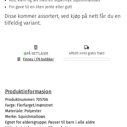
Kos, klem og lek med en supermyk Squishmallows
Fin gave til en liten jente eller gutt
Disse kommer assortert, ved kjøp på nett får du en
tilfeldig variant.
499,00 inntil gratis frakt!
PÅ NETTLAGER
Finnes i 176 butikker
Produktinformasjon
Produktnummer:
705706
Farge:
Flerfarget/mønstret
Materiale:
Polyester
Merke:
Squishmallows
Egnet for aldersgruppe:
Passer til barn i alle aldre