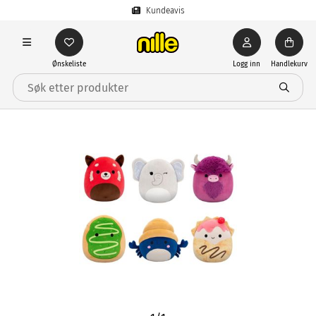
Kundeavis
Ønskeliste
Logg inn
Handlekurv