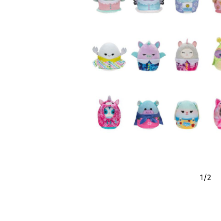
1
/
2