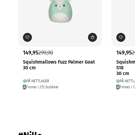
149,95
299,90
149,95
2
Squishmallows Fuzz Palmer Goat
Squishm
30 cm
S18
30 cm
PÅ NETTLAGER
PÅ NETTL
Finnes i 272 butikker
Finnes i 1