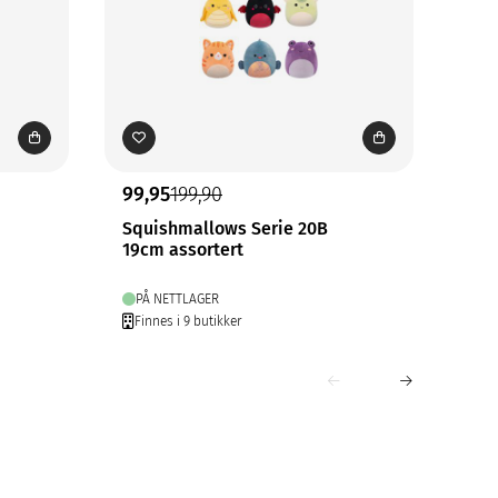
99,95
199,90
99,
Squishmallows Serie 20B
Sov
19cm assortert
PÅ NETTLAGER
PÅ
Finnes i 9 butikker
Fin