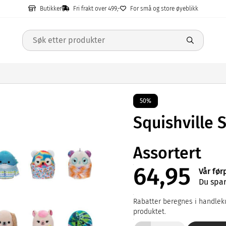
Butikker
Fri frakt over 499,-
For små og store øyeblikk
50%
Squishville S
Assortert
64,95
Vår før
Du spar
Rabatter beregnes i handleku
produktet.