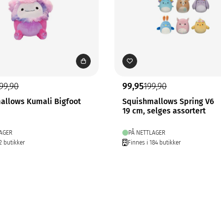
99,90
99,95
199,90
allows Kumali Bigfoot
Squishmallows Spring V6
19 cm, selges assortert
AGER
PÅ NETTLAGER
2 butikker
Finnes i 184 butikker