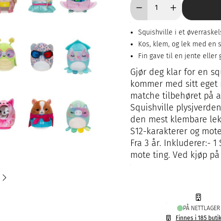
Squishville i et øverraske
Kos, klem, og lek med en
Fin gave til en jente eller 
Gjør deg klar for en sq
kommer med sitt eget 
matche tilbehøret på a
Squishville plysjverde
den mest klembare leke
S12-karakterer og mot
Fra 3 år. Inkluderer:- 1
mote ting. Ved kjøp på 
PÅ NETTLAGER
Finnes i 185 buti