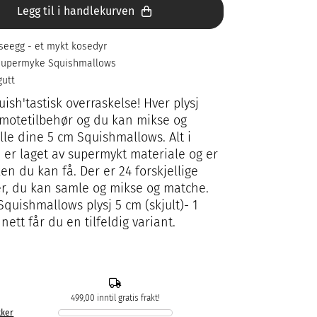
Legg til i handlekurven
lseegg - et mykt kosedyr
 supermyke Squishmallows
gutt
uish'tastisk overraskelse! Hver plysj
motetilbehør og du kan mikse og
lle dine 5 cm Squishmallows. Alt i
n er laget av supermykt materiale og er
n du kan få. Der er 24 forskjellige
er, du kan samle og mikse og matche.
 Squishmallows plysj 5 cm (skjult)- 1
nett får du en tilfeldig variant.
499,00 inntil gratis frakt!
kker