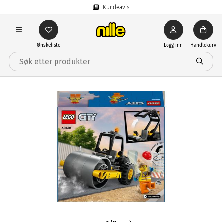
Kundeavis
Ønskeliste
Logg inn
Handlekurv