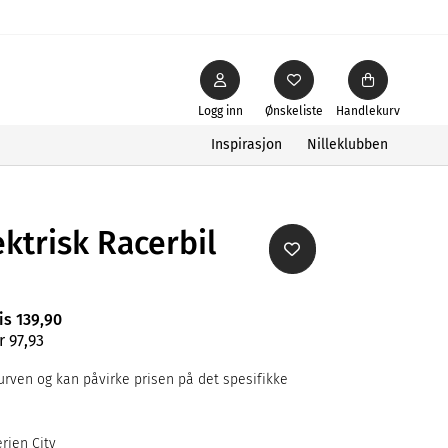
Logg inn
Ønskeliste
Handlekurv
Inspirasjon
Nilleklubben
ektrisk Racerbil
is 139,90
r 97,93
rven og kan påvirke prisen på det spesifikke
rien City