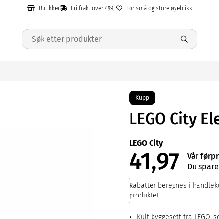
Butikker
Fri frakt over 499,-
For små og store øyeblikk
Kupp
LEGO City El
LEGO City
41,97
Vår førpr
Du spare
Rabatter beregnes i handleku
produktet.
Kult byggesett fra LEGO-se