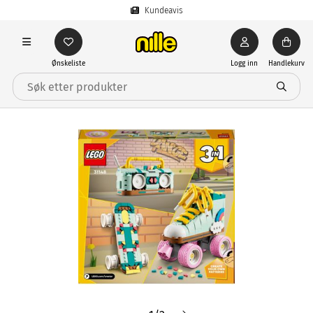
Kundeavis
Ønskeliste
Logg inn
Handlekurv