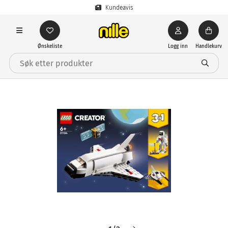
Kundeavis
Ønskeliste
Logg inn
Handlekurv