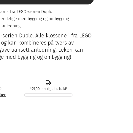
barna fra LEGO-serien Duplo
 uendelige med bygging og ombygging
t anledning
-serien Duplo. Alle klossene i fra LEGO
og kan kombineres på tvers av
 gave uansett anledning. Leken kan
ige med bygging og ombygging!
499,00 inntil gratis frakt!
R
kker