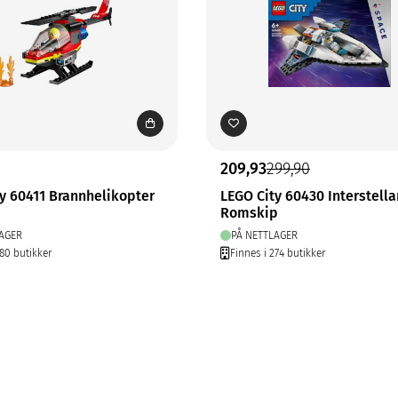
209,93
299,90
y 60411 Brannhelikopter
LEGO City 60430 Interstella
Romskip
AGER
PÅ NETTLAGER
280 butikker
Finnes i 274 butikker