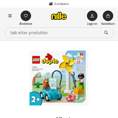
Kundeavis
Ønskeliste
Logg inn
Handlekurv