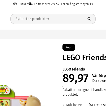
Butikker
Fri frakt over 499,-
For små og store øyeblikk
Kupp
LEGO Friend
LEGO Friends
89,97
Vår førp
Du spar
Rabatter beregnes i handleku
produktet.
Kult byggesett fra LEGO-s