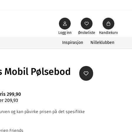
Logg inn
Ønskeliste
Handlekurv
Inspirasjon
Nilleklubben
s Mobil Pølsebod
ris 299,90
er 209,93
rven og kan påvirke prisen på det spesifikke
erien Friends