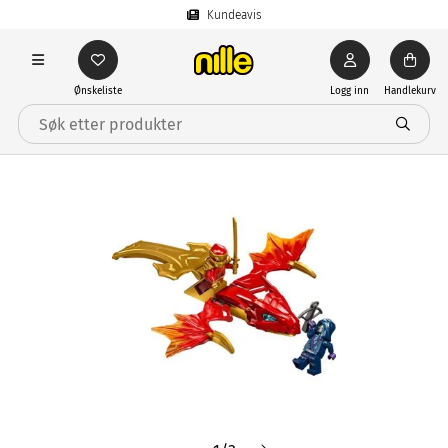
Kundeavis
Ønskeliste
Logg inn
Handlekurv