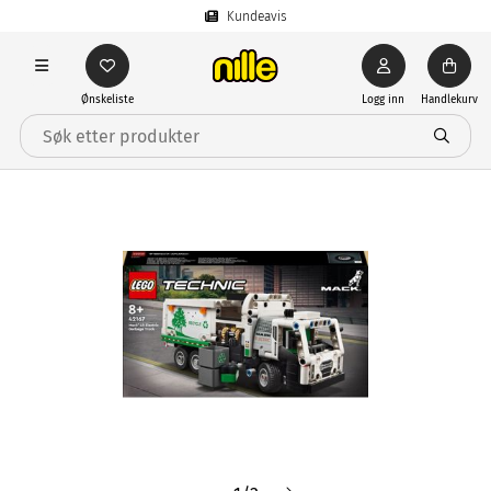
Kundeavis
Ønskeliste
Logg inn
Handlekurv