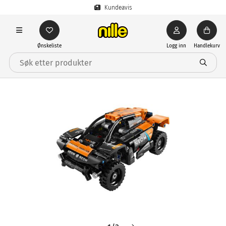
Kundeavis
Ønskeliste
Logg inn
Handlekurv