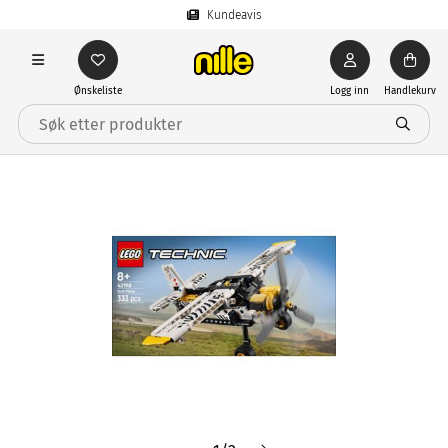
Kundeavis
Ønskeliste
Logg inn
Handlekurv