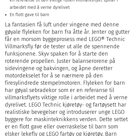
en referanse til den viktige rollen villmarksflyet spiller i
arbeidet med å verne dyrelivet
En flott gave til barn
La fantasien få luft under vingene med denne
gøyale flyleken for barn fra åtte år. Jenter og gutter
får en morsom byggeprosess med LEGO® Technic
Villmarksfly før de tester ut alle de spennende
funksjonene. Skyv spaken for å starte den
roterende propellen. Juster balanserorene på
sidevingene og bakvingen, og åpne deretter
motordekselet for å se nærmere på den
firesylindrede stempelmotoren. Flyleken for barn
har gøyal sebradekor som er en referanse til
villmarksflyets viktige rolle i arbeidet med å verne
dyrelivet. LEGO Technic kjøretøy- og fartøysett har
realistiske bevegelser og introduserer unge LEGO
byggere for maskinteknikkens verden. Dette settet
er en flott gave eller overraskelse til barn som
elsker lekefly og LEGO fartøy og kjøretøy. Barn