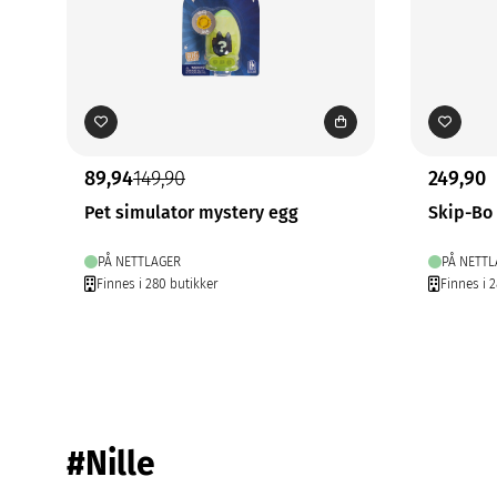
89,94
149,90
249,90
Pet simulator mystery egg
Skip-Bo 
PÅ NETTLAGER
PÅ NETTL
Finnes i 280 butikker
Finnes i 2
#Nille