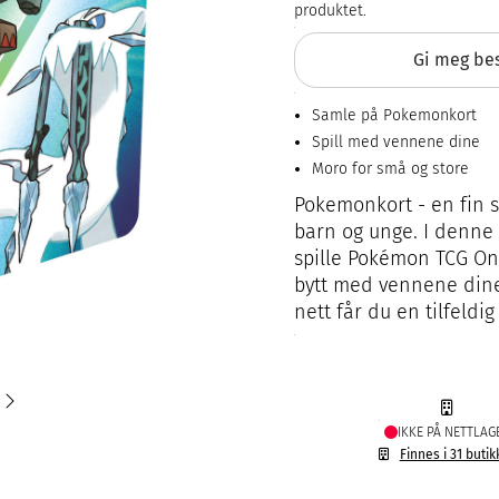
produktet.
Gi meg bes
Samle på Pokemonkort
Spill med vennene dine
Moro for små og store
Pokemonkort - en fin s
barn og unge. I denne 
spille Pokémon TCG On
bytt med vennene dine
nett får du en tilfeldig
IKKE PÅ NETTLAG
Finnes i 31 butik