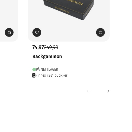
74,97
249,90
74,
Backgammon
Bon
PÅ NETTLAGER
FÅ
Finnes i 281 butikker
Fin