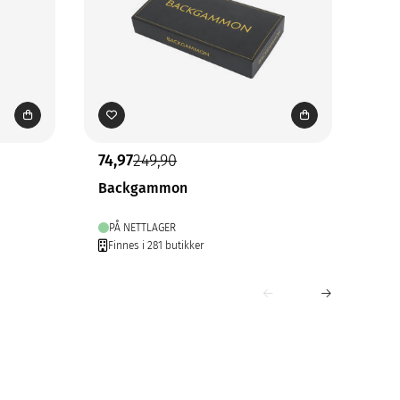
74,97
249,90
74,
Backgammon
Bon
PÅ NETTLAGER
FÅ
Finnes i 281 butikker
Fin