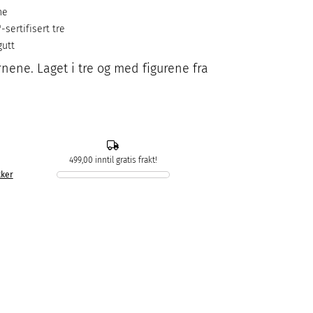
ne
sertifisert tre
gutt
rnene. Laget i tre og med figurene fra
499,00 inntil gratis frakt!
kker