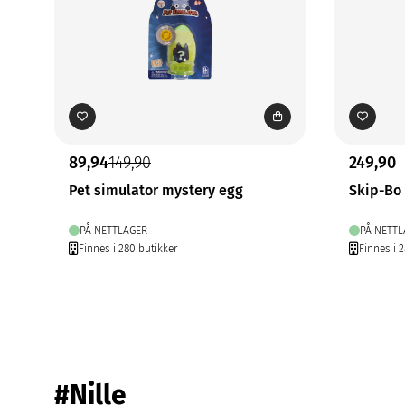
89,94
149,90
249,90
Pet simulator mystery egg
Skip-Bo 
PÅ NETTLAGER
PÅ NETTL
Finnes i 280 butikker
Finnes i 2
#Nille