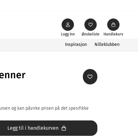
Logg inn
Ønskeliste
Handlekurv
Inspirasjon
Nilleklubben
venner
rven og kan påvirke prisen på det spesifikke
Legg til i handlekurven