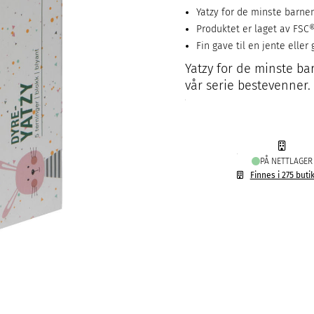
Yatzy for de minste barne
Produktet er laget av FSC®-
Fin gave til en jente eller 
Yatzy for de minste ba
vår serie bestevenner.
PÅ NETTLAGER
Finnes i 275 buti