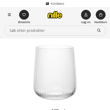
Kundeavis
Ønskeliste
Logg inn
Handlekurv