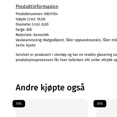
Produktinformasjon
Produktnummer:
KRU1104
Høyde (cm):
10,00
Diameter (cm):
8,00
Farge:
Blå
Materiale:
Keramikk
Vaskeanvisning:
Matgodkjent, Tåler oppvaskmaskin, Tåler mi
Serie:
Kyoto
Serviset er produsert i stentøy og har en reaktiv glasering s
produksjonsprosessen får hver tallerken sitt unike uttrykk 
Andre kjøpte også
70%
50%