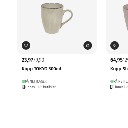
23,97
79,90
64,95
12
Kopp TOKYO 300ml
Kopp Sh
PÅ NETTLAGER
PÅ NETTL
Finnes i 276 butikker
Finnes i 