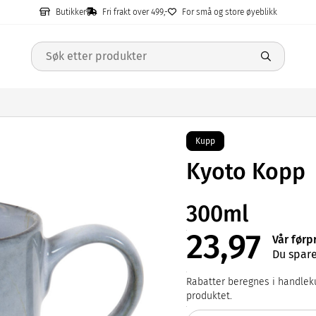
Butikker
Fri frakt over 499,-
For små og store øyeblikk
Kupp
Kyoto Kopp
300ml
23,97
Vår førp
Du spare
Rabatter beregnes i handleku
produktet.