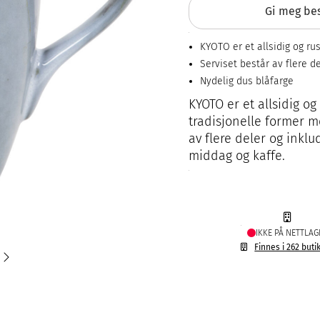
Gi meg bes
KYOTO er et allsidig og rus
Serviset består av flere d
Nydelig dus blåfarge
KYOTO er et allsidig og
tradisjonelle former m
av flere deler og inklud
middag og kaffe.
IKKE PÅ NETTLAG
Finnes i 262 buti