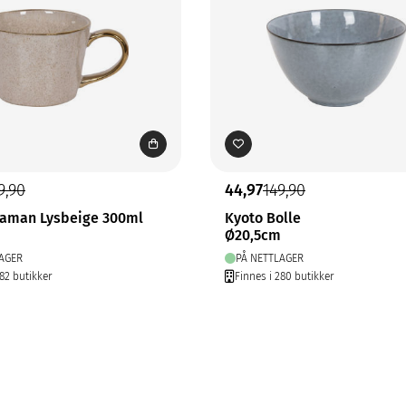
9,90
44,97
149,90
aman Lysbeige 300ml
Kyoto Bolle
Ø20,5cm
AGER
PÅ NETTLAGER
282 butikker
Finnes i 280 butikker