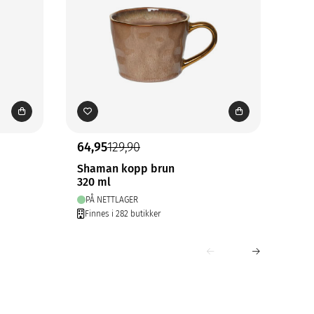
64,95
129,90
49,
Shaman kopp brun
Nyt
320 ml
Gam
PÅ NETTLAGER
PÅ
Finnes i 282 butikker
Fin