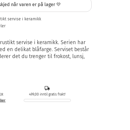
kjed når varen er på lager 💛
tikt servise i keramikk
eler
 rustikt servise i keramikk. Serien har
ed en delikat blåfarge. Serviset består
erer det du trenger til frokost, lunsj,
499,00 inntil gratis frakt!
ER
kker