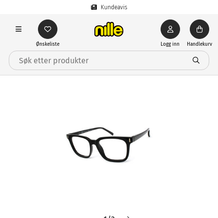
Kundeavis
Ønskeliste
Logg inn
Handlekurv