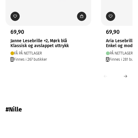
69,90
69,90
Janne Lesebrille +2, Mørk blå
Aria Lesebrille +
Klassisk og avslappet uttrykk
Enkel og moder
FÅ PÅ NETTLAGER
PÅ NETTLAGER
Finnes i 267 butikker
Finnes i 281 butik
#Nille