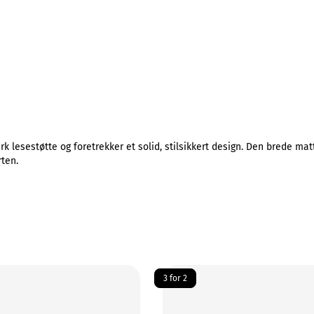
erk lesestøtte og foretrekker et solid, stilsikkert design. Den brede mat
rten.
3 for 2