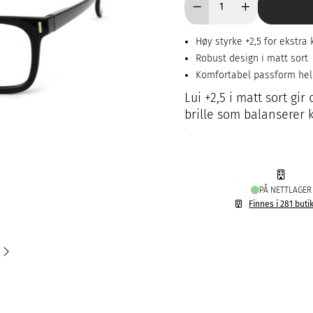
Høy styrke +2,5 for ekstra 
Robust design i matt sort
Komfortabel passform he
Lui +2,5 i matt sort gir
brille som balanserer k
PÅ NETTLAGER
Finnes i 281 buti