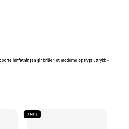
t sorte innfatningen gir brillen et moderne og trygt uttrykk –
3 for 2
3 for 2