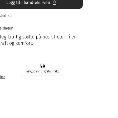
Legg til i handlekurven
klarhet
le dagen
 deg kraftig støtte på nært hold – i en
raft og komfort.
499,00 inntil gratis frakt!
kker