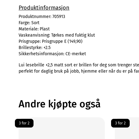
Produktinformasjon
Produktnummer:
705913
Farge:
Sort
Materiale:
Plast
Vaskeanvisning:
Tørkes med fuktig klut
Prisgruppe:
Prisgruppe E (149,90)
Brillestyrke:
+2.5
Sikkerhetsinformasjon:
CE-merket
Lui lesebrille +2,5 matt sort er brillen for deg som trenger st
perfekt for daglig bruk på jobb, hjemme eller når du er på fa
Andre kjøpte også
3 for 2
3 for 2