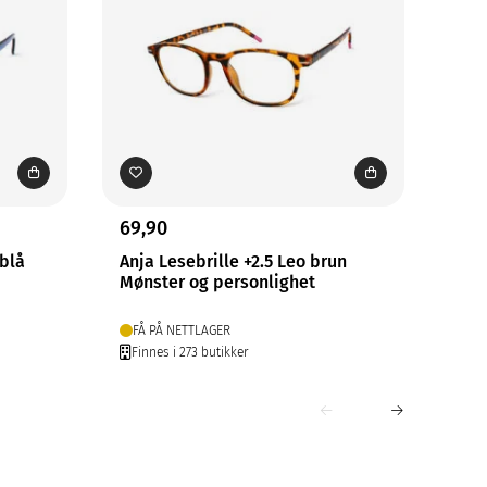
69,90
69,
eblå
Anja Lesebrille +2.5 Leo brun
Lenn
Mønster og personlighet
Sti
FÅ PÅ NETTLAGER
PÅ
Finnes i 273 butikker
Fin