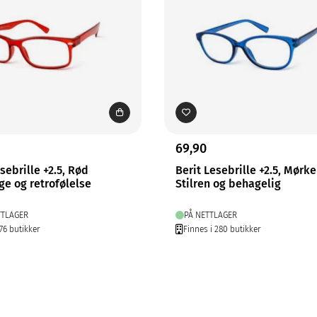
69,90
sebrille +2.5, Rød
Berit Lesebrille +2.5, Mørk
rge og retrofølelse
Stilren og behagelig
TTLAGER
PÅ NETTLAGER
76 butikker
Finnes i 280 butikker