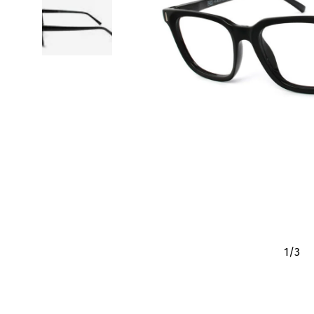
1
/
3