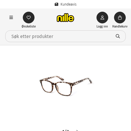
Kundeavis
Ønskeliste
Logg inn
Handlekurv