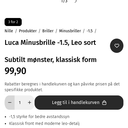
1
/
3
3 for 2
Nille
Produkter
Briller
Minusbriller
-1.5
Luca Minusbrille -1.5, Leo sort
Subtilt mønster, klassisk form
99,90
Rabatter beregnes i handlekurven og kan påvirke prisen på det
spesifikke produktet.
Legg til i handlekurven
-1,5 styrke for bedre avstandssyn
Klassisk front med moderne leo-detalj