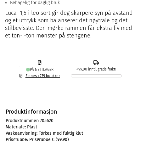
Behagelig for daglig bruk
Luca -1,5 i leo sort gir deg skarpere syn på avstand
og et uttrykk som balanserer det nøytrale og det
stilbevisste. Den mørke rammen får ekstra liv med
et ton-i-ton mønster på stengene.
499,00 inntil gratis frakt!
PÅ NETTLAGER
Finnes i 279 butikker
Produktinformasjon
Produktnummer:
705620
Materiale:
Plast
Vaskeanvisning:
Tørkes med fuktig klut
Prisgruppe:
Prisgruppe C (99,90)