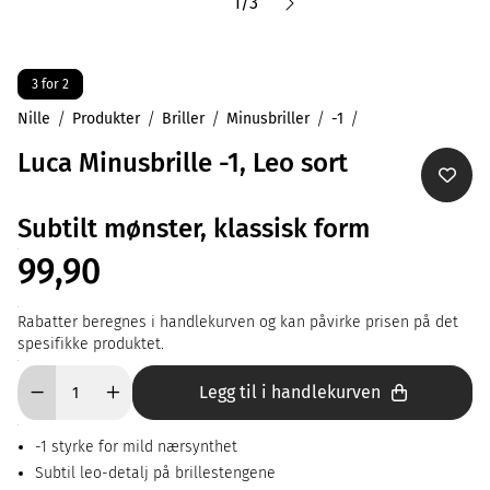
1
/
3
3 for 2
Nille
Produkter
Briller
Minusbriller
-1
Luca Minusbrille -1, Leo sort
Subtilt mønster, klassisk form
99,90
Rabatter beregnes i handlekurven og kan påvirke prisen på det
spesifikke produktet.
Legg til i handlekurven
-1 styrke for mild nærsynthet
Subtil leo-detalj på brillestengene