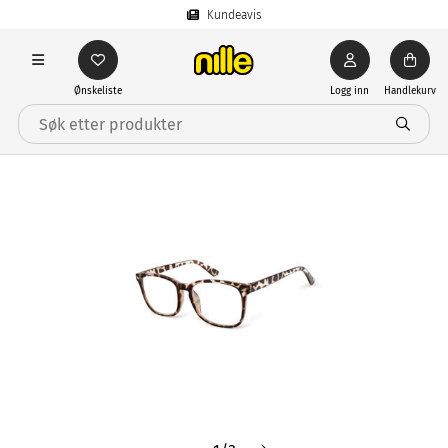
Kundeavis
Ønskeliste
Logg inn
Handlekurv