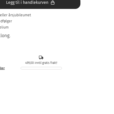
Legg til i handlekurven
 eller årsjubileumet
edfølger
helium
llong.
499,00 inntil gratis frakt!
kker