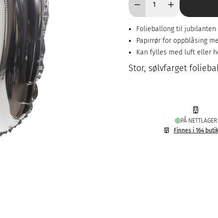
Folieballong til jubilanten
Papirrør for oppblåsing m
Kan fylles med luft eller 
Stor, sølvfarget folieba
PÅ NETTLAGER
Finnes i 164 buti