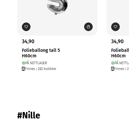
34,90
34,90
Folieballong tall 5
Foliebal
H60cm
H60cm
PÅ NETTLAGER
PÅ NETTL
Finnes i 282 butikker
Finnes i 
#Nille