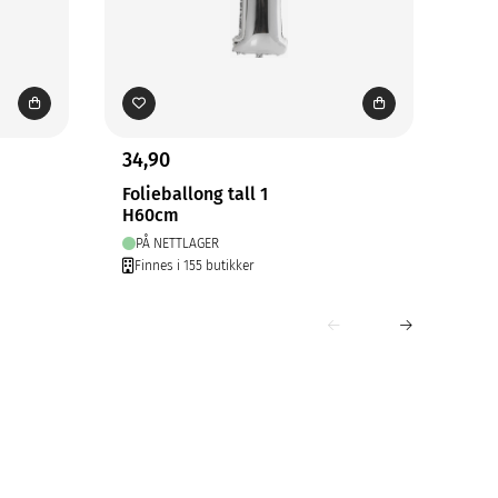
34,90
34,
Folieballong tall 1
Foli
H60cm
H6
PÅ NETTLAGER
PÅ
Finnes i 155 butikker
Fin