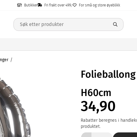
Butikker
Fri frakt over 499,-
For små og store øyeblikk
onger
Folieballong 
H60cm
34,90
Rabatter beregnes i handleku
produktet.