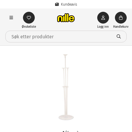
Kundeavis
Ønskeliste
Logg inn
Handlekurv