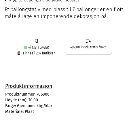
Kjøp de ballongene du ønsker separat
Et ballongstativ med plass til 7 ballonger er en flott
måte å lage en imponerende dekorasjon på.
499,00 inntil gratis frakt!
PÅ NETTLAGER
Finnes i 269 butikker
Produktinformasjon
Produktnummer:
706806
Høyde (cm):
70,00
Farge:
Gjennomsiktig/klar
Materiale:
Plast