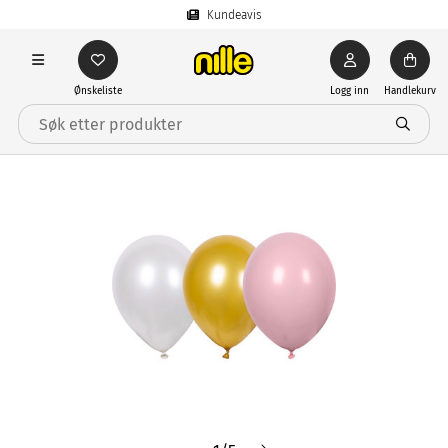
Kundeavis
Ønskeliste
Logg inn
Handlekurv