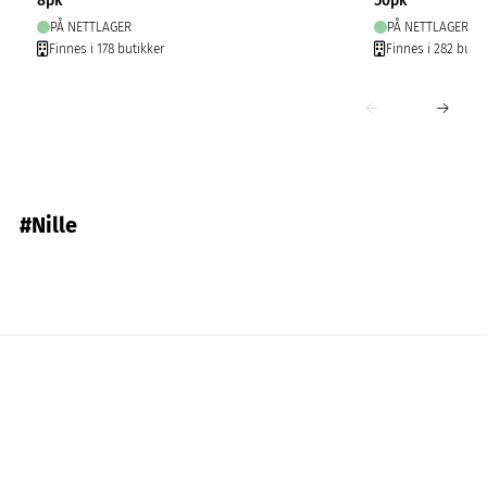
8pk
50pk
PÅ NETTLAGER
PÅ NETTLAGER
Finnes i 178 butikker
Finnes i 282 butik
#Nille