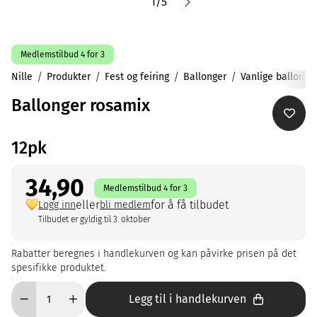
1
/
5
Medlemstilbud 4 for 3
Nille
Produkter
Fest og feiring
Ballonger
Vanlige ballonge
Ballonger rosamix
12pk
34,90
Medlemstilbud 4 for 3
eller
for å få tilbudet
Logg inn
bli medlem
Tilbudet er gyldig til 3. oktober
Rabatter beregnes i handlekurven og kan påvirke prisen på det
spesifikke produktet.
Legg til i handlekurven