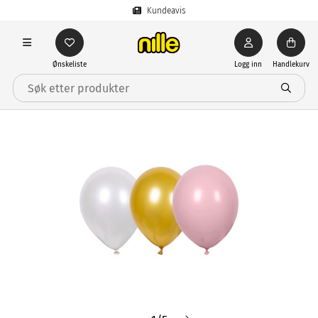
Kundeavis
Ønskeliste
Logg inn
Handlekurv