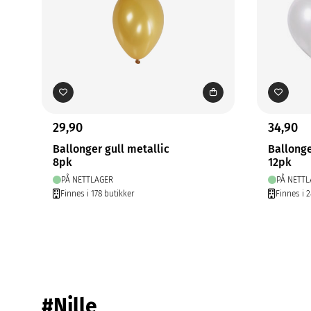
29,90
34,90
Ballonger gull metallic
Ballong
8pk
12pk
PÅ NETTLAGER
PÅ NETTL
Finnes i 178 butikker
Finnes i 2
#Nille