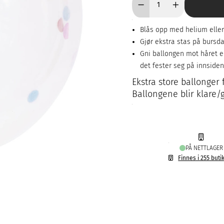
Blås opp med helium eller
Gjør ekstra stas på bursd
Gni ballongen mot håret el
det fester seg på innsiden
Ekstra store ballonger 
Ballongene blir klare/
PÅ NETTLAGER
Finnes i 255 buti