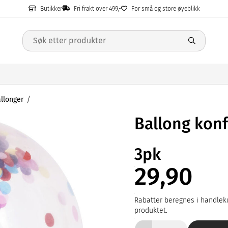
Butikker
Fri frakt over 499,-
For små og store øyeblikk
allonger
Ballong konf
3pk
29,90
Rabatter beregnes i handleku
produktet.