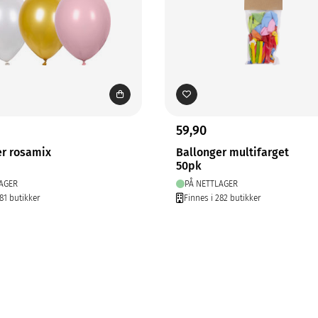
59,90
er rosamix
Ballonger multifarget
50pk
AGER
PÅ NETTLAGER
81 butikker
Finnes i 282 butikker