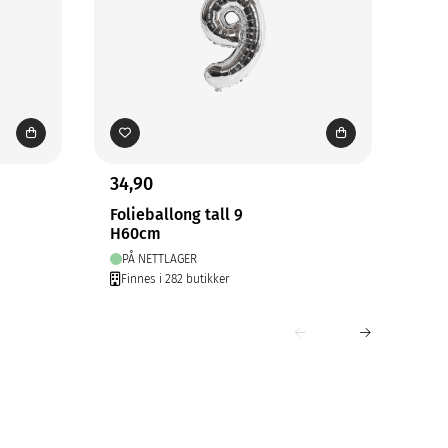
34,90
29,
Folieballong tall 9
Bal
H60cm
8pk
PÅ NETTLAGER
PÅ
Finnes i 282 butikker
Fin