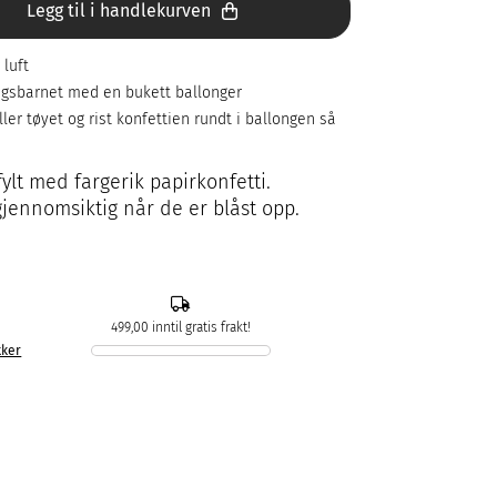
Legg til i handlekurven
 luft
agsbarnet med en bukett ballonger
ler tøyet og rist konfettien rundt i ballongen så
fylt med fargerik papirkonfetti.
gjennomsiktig når de er blåst opp.
499,00 inntil gratis frakt!
kker