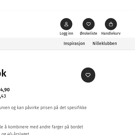
Logg inn
Ønskeliste
Handlekurv
Inspirasjon
Nilleklubben
pk
24,90
,43
rven og kan påvirke prisen på det spesifikke
kle å kombinere med andre farger på bordet
t og 40-årslaget