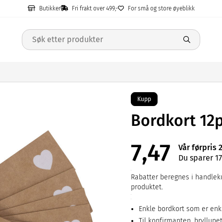
Butikker
Fri frakt over 499,-
For små og store øyeblikk
Kupp
Bordkort 12
7,47
Vår førpris 
Du sparer 17
Rabatter beregnes i handleku
produktet.
Enkle bordkort som er en
Til konfirmanten, bryllupe