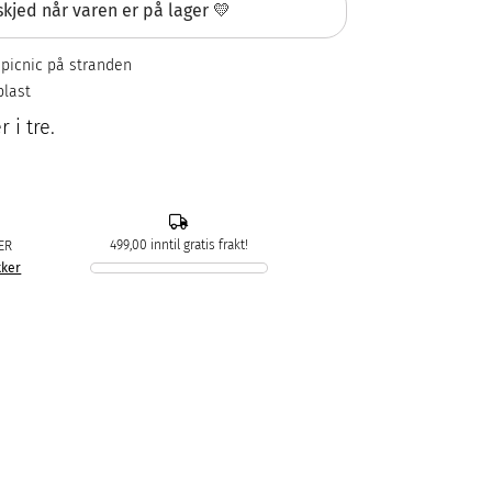
kjed når varen er på lager 💛
r picnic på stranden
plast
 i tre.
499,00 inntil gratis frakt!
ER
kker