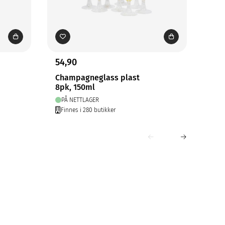
54,90
79,
Champagneglass plast
Pap
8pk, 150ml
240
PÅ NETTLAGER
PÅ
Finnes i 280 butikker
Fin