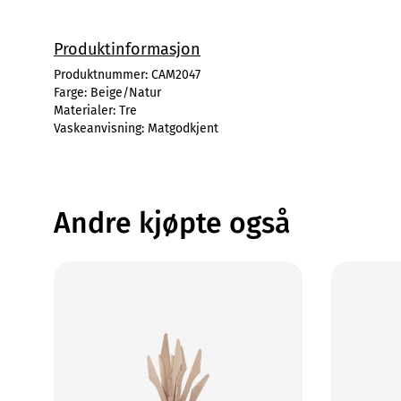
Produktinformasjon
Produktnummer:
CAM2047
Farge:
Beige/Natur
Materialer:
Tre
Vaskeanvisning:
Matgodkjent
Andre kjøpte også