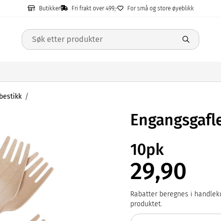
Butikker
Fri frakt over 499,-
For små og store øyeblikk
bestikk
Engangsgafle
10pk
29,90
Rabatter beregnes i handleku
produktet.