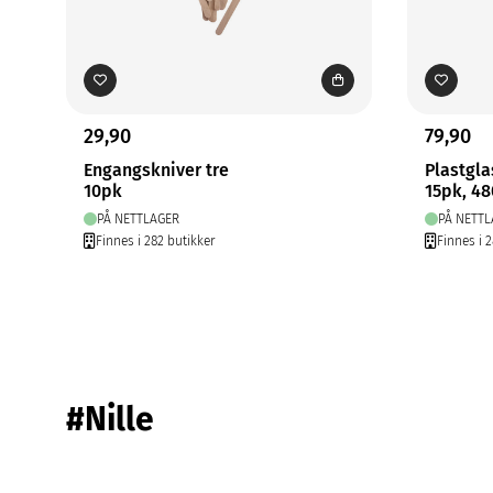
29,90
79,90
Engangskniver tre
Plastgla
10pk
15pk, 4
PÅ NETTLAGER
PÅ NETTL
Finnes i 282 butikker
Finnes i 
#Nille