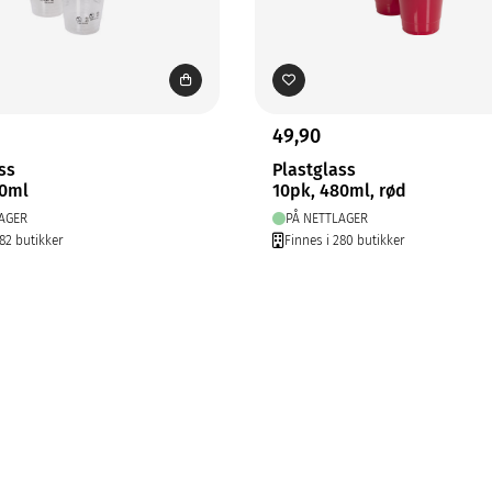
49,90
ss
Plastglass
80ml
10pk, 480ml, rød
AGER
PÅ NETTLAGER
282 butikker
Finnes i 280 butikker