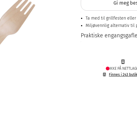
Gi meg bes
Ta med til grillfesten elle
Miljøvennlig alternativ til 
Praktiske engangsgafler
IKKE PÅ NETTLAG
Finnes i 243 buti