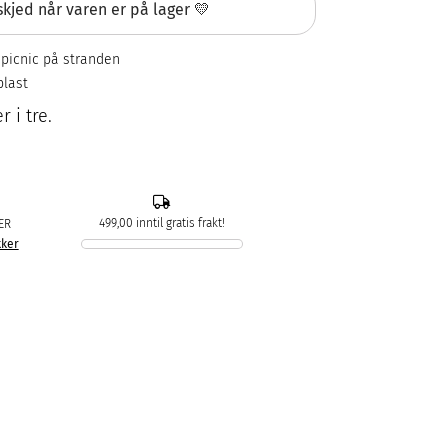
kjed når varen er på lager 💛
r picnic på stranden
plast
 i tre.
499,00 inntil gratis frakt!
ER
kker