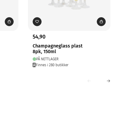
54,90
79,
Champagneglass plast
Pap
8pk, 150ml
240
PÅ NETTLAGER
PÅ
Finnes i 280 butikker
Fin