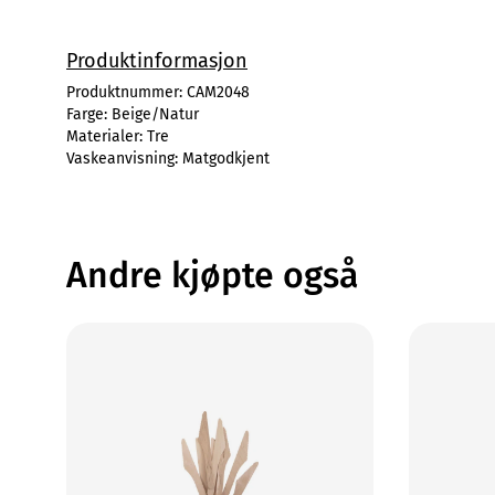
Produktinformasjon
Produktnummer:
CAM2048
Farge:
Beige/Natur
Materialer:
Tre
Vaskeanvisning:
Matgodkjent
Andre kjøpte også