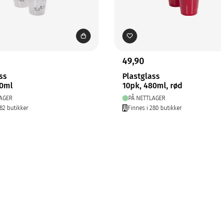
49,90
ss
Plastglass
80ml
10pk, 480ml, rød
AGER
PÅ NETTLAGER
282 butikker
Finnes i 280 butikker