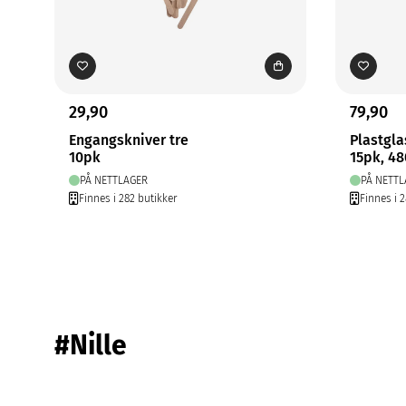
29,90
79,90
Engangskniver tre
Plastgla
10pk
15pk, 4
PÅ NETTLAGER
PÅ NETTL
Finnes i 282 butikker
Finnes i 
#Nille