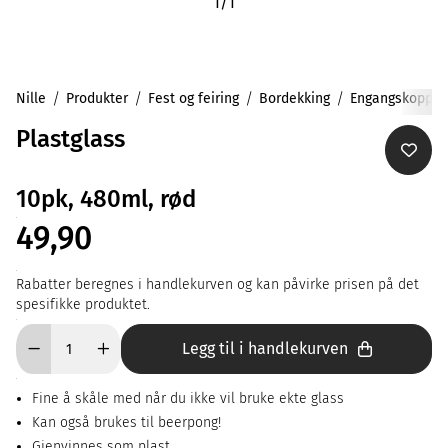
1
/
1
Nille
Produkter
Fest og feiring
Bordekking
Engangskopper
Plastglass
10pk, 480ml, rød
49,90
Rabatter beregnes i handlekurven og kan påvirke prisen på det
spesifikke produktet.
Legg til i handlekurven
Fine å skåle med når du ikke vil bruke ekte glass
Kan også brukes til beerpong!
Gjenvinnes som plast