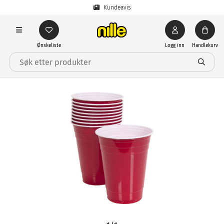
Kundeavis
Ønskeliste
Logg inn
Handlekurv