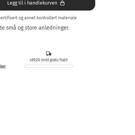
Legg til i handlekurven
ertifisert og annet kontrollert materiale
 de små og store anledninger.
499,00 inntil gratis frakt!
kker