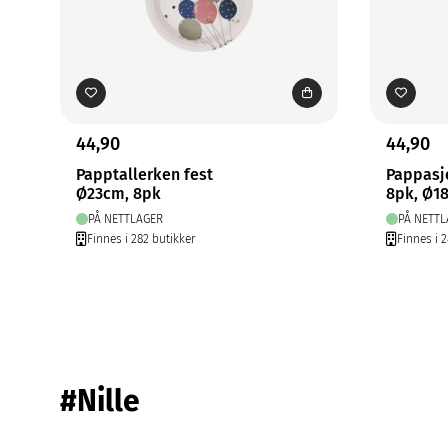
44,90
44,90
Papptallerken fest
Pappasje
Ø23cm, 8pk
8pk, Ø1
PÅ NETTLAGER
PÅ NETTL
Finnes i 282 butikker
Finnes i 2
#Nille