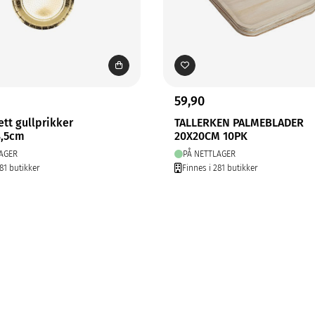
59,90
tt gullprikker
TALLERKEN PALMEBLADER
8,5cm
20X20CM 10PK
AGER
PÅ NETTLAGER
81 butikker
Finnes i 281 butikker