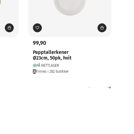
99,90
79,
Papptallerkener
TAL
Ø23cm, 50pk, hvit
25X
PÅ NETTLAGER
PÅ
Finnes i 282 butikker
Fin