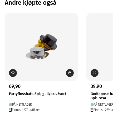
Andre kjøpte også
69,90
39,90
Partyflosshatt, 6pk, gull/sølv/sort
Godtepose harl
8pk, rosa
PÅ NETTLAGER
PÅ NETTLAGER
Finnes i 277 butikker
Finnes i 279 butik