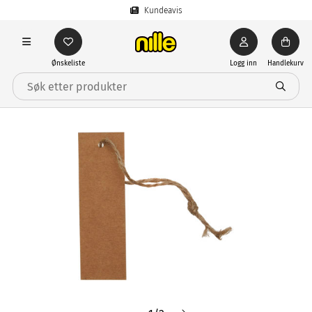
Kundeavis
Ønskeliste
Logg inn
Handlekurv