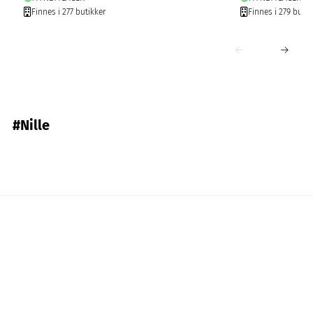
Finnes i 277 butikker
Finnes i 279 butik
#Nille