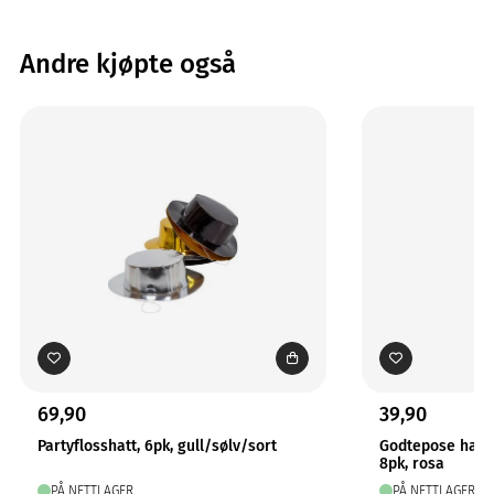
Andre kjøpte også
69,90
39,90
Partyflosshatt, 6pk, gull/sølv/sort
Godtepose harl
8pk, rosa
PÅ NETTLAGER
PÅ NETTLAGER