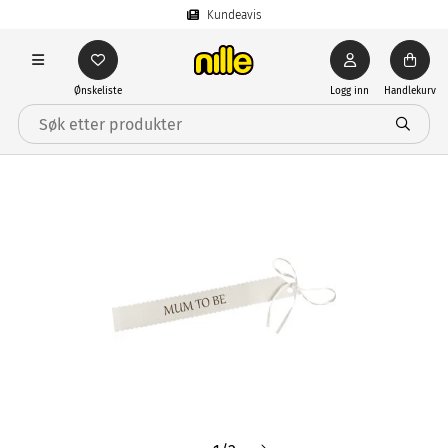
Kundeavis
Ønskeliste
Logg inn
Handlekurv