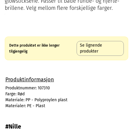
glowsticksene. Passer til både runde- og hjerte-
brillene. Velg mellom flere forskjellige farger.
Se lignende
Dette produktet er ikke lenger
produkter
tilgjengelig
Produktinformasjon
Produktnummer:
107310
Farge:
Rød
Materiale:
PP - Polyproylen plast
Materialer:
PE - Plast
#Nille