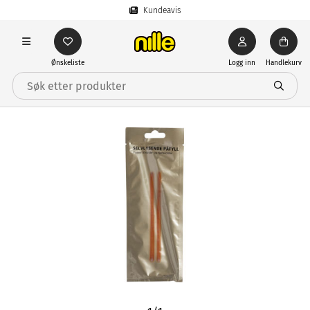
Kundeavis
Ønskeliste
Logg inn
Handlekurv