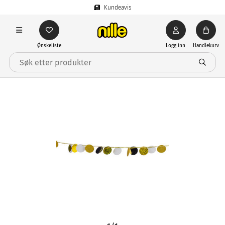
Kundeavis
Ønskeliste
Logg inn
Handlekurv