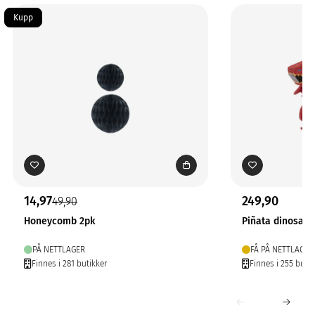
Kupp
14,97
249,90
49,90
Honeycomb 2pk
Piñata dinosau
PÅ NETTLAGER
FÅ PÅ NETTLAGER
Finnes i 281 butikker
Finnes i 255 butik