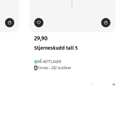
29,90
29,
Stjerneskudd tall 5
Stj
PÅ NETTLAGER
PÅ
Finnes i 282 butikker
Fin