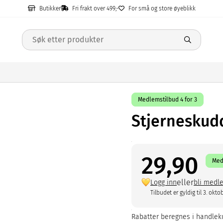
Butikker
Fri frakt over 499,-
For små og store øyeblikk
Medlemstilbud 4 for 3
Stjerneskudd
29,90
Med
eller
Logg inn
bli medl
Tilbudet er gyldig til 3. okto
Rabatter beregnes i handleku