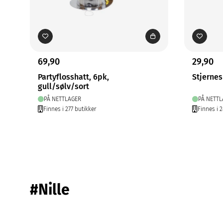
69,90
29,90
Partyflosshatt, 6pk,
Stjernes
gull/sølv/sort
PÅ NETTLAGER
PÅ NETTL
Finnes i 277 butikker
Finnes i 
#Nille