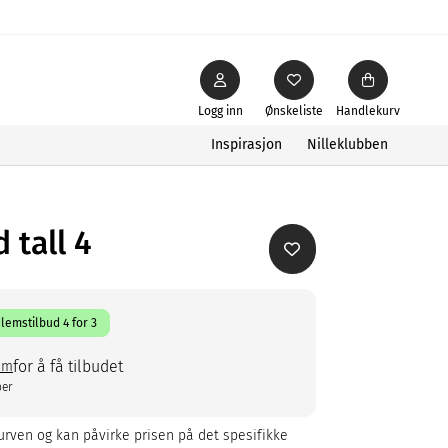
Logg inn
Ønskeliste
Handlekurv
Inspirasjon
Nilleklubben
 tall 4
lemstilbud 4 for 3
for å få tilbudet
em
ber
rven og kan påvirke prisen på det spesifikke