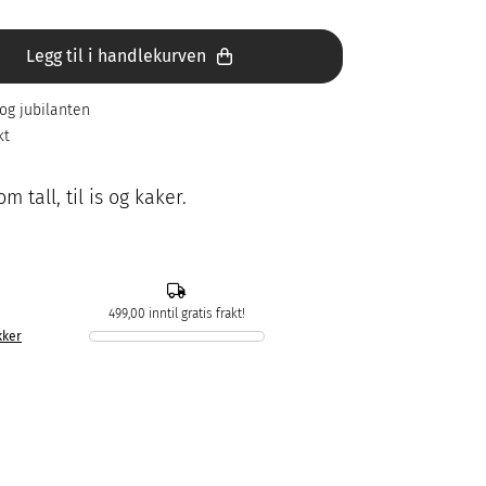
Legg til i handlekurven
og jubilanten
kt
 tall, til is og kaker.
499,00 inntil gratis frakt!
kker