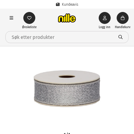
Kundeavis
Ønskeliste
Logg inn
Handlekurv