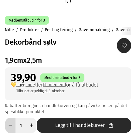
1
/
1
Medlemstilbud 4 for 3
Nille
Produkter
Fest og feiring
Gaveinnpakning
Gavebånd
Dekorbånd sølv
1,9cmx2,5m
39,90
Medlemstilbud 4 for 3
eller
for å få tilbudet
Logg inn
bli medlem
Tilbudet er gyldig til 3. oktober
Rabatter beregnes i handlekurven og kan påvirke prisen på det
spesifikke produktet.
Legg til i handlekurven