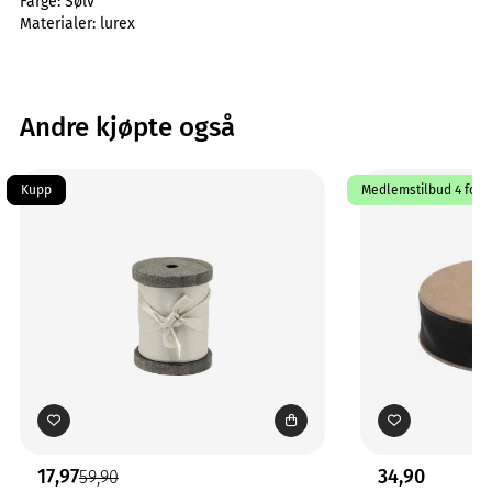
Farge:
Sølv
Materialer:
lurex
Andre kjøpte også
Kupp
Medlemstilbud 4 for 3
17,97
34,90
59,90