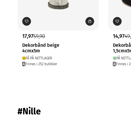
17,97
59,90
14,97
49
Dekorbånd beige
Dekorbå
4cmx5m
1,5cmx
FÅ PÅ NETTLAGER
PÅ NETTL
Finnes i 252 butikker
Finnes i 
#Nille