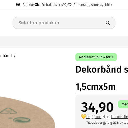
Butikker
Fri frakt over 499,-
For små og store øyeblikk
vebånd
Medlemstilbud 4 for 3
Dekorbånd s
1,5cmx5m
34,90
Med
eller
Logg inn
bli medl
Tilbudet er gyldig til 3. okto