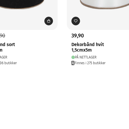
,90
39,90
nd sort
Dekorbånd hvit
5m
1,5cmx5m
AGER
PÅ NETTLAGER
206 butikker
Finnes i 275 butikker