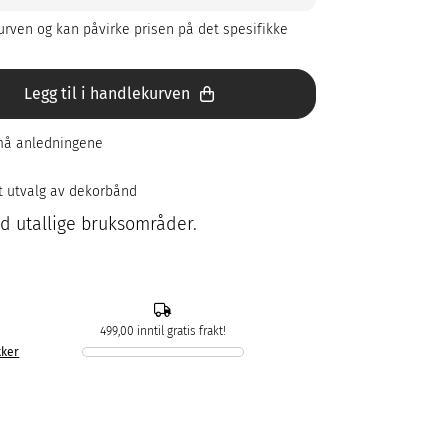
rven og kan påvirke prisen på det spesifikke
Legg til i handlekurven
små anledningene
rt utvalg av dekorbånd
 utallige bruksområder.
499,00 inntil gratis frakt!
kker