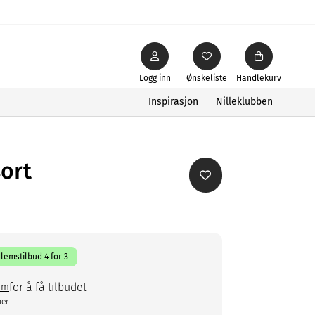
Logg inn
Ønskeliste
Handlekurv
Inspirasjon
Nilleklubben
ort
lemstilbud 4 for 3
for å få tilbudet
em
ber