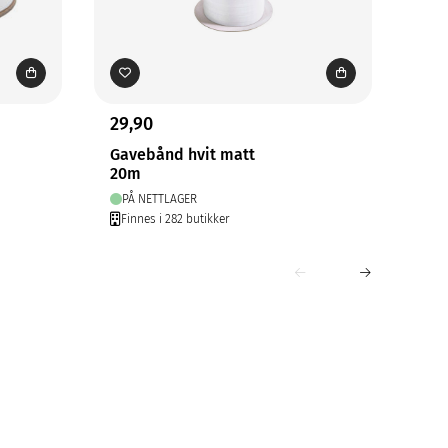
29,90
29,
Gavebånd hvit matt
Gav
20m
20
PÅ NETTLAGER
PÅ
Finnes i 282 butikker
Fin