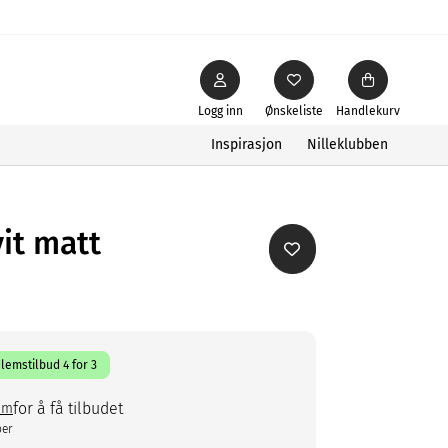
Logg inn
Ønskeliste
Handlekurv
Inspirasjon
Nilleklubben
it matt
lemstilbud 4 for 3
for å få tilbudet
em
ber