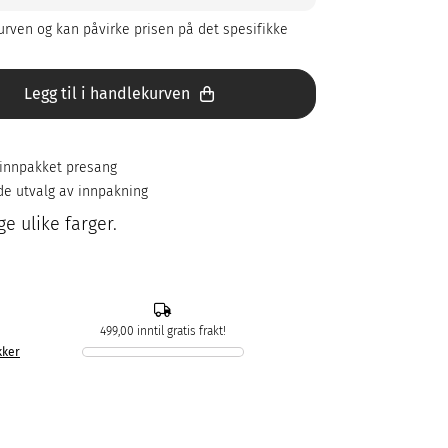
rven og kan påvirke prisen på det spesifikke
Legg til i handlekurven
t innpakket presang
ede utvalg av innpakning
e ulike farger.
499,00 inntil gratis frakt!
kker