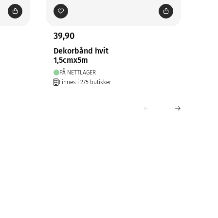
39,90
29,
Dekorbånd hvit
Gav
1,5cmx5m
20
PÅ NETTLAGER
PÅ
Finnes i 275 butikker
Fin