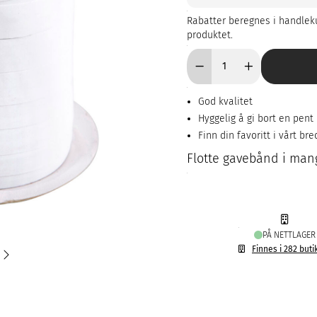
Rabatter beregnes i handleku
produktet.
God kvalitet
Hyggelig å gi bort en pen
Finn din favoritt i vårt br
Flotte gavebånd i mang
PÅ NETTLAGER
Finnes i 282 buti