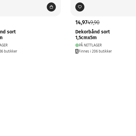
14,97
49,90
nd sort
Dekorbånd sort
5m
1,5cmx5m
AGER
PÅ NETTLAGER
86 butikker
Finnes i 206 butikker