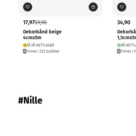
17,97
59,90
34,90
Dekorbånd beige
Dekorbå
4cmx5m
1,5cmx
FÅ PÅ NETTLAGER
PÅ NETTL
Finnes i 252 butikker
Finnes i 1
#Nille