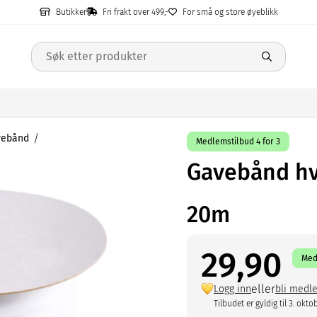
Butikker
Fri frakt over 499,-
For små og store øyeblikk
vebånd
Medlemstilbud 4 for 3
Gavebånd hv
20m
29,90
Med
eller
Logg inn
bli medl
Tilbudet er gyldig til 3. okto