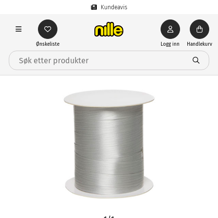
Kundeavis
Ønskeliste
Logg inn
Handlekurv