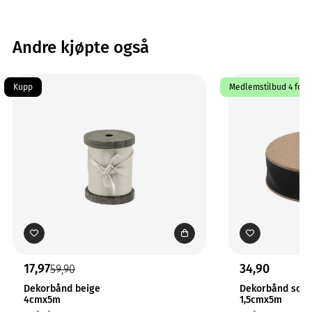
Andre kjøpte også
Kupp
Medlemstilbud 4 for 3
17,97
34,90
59,90
Dekorbånd beige
Dekorbånd sort
4cmx5m
1,5cmx5m