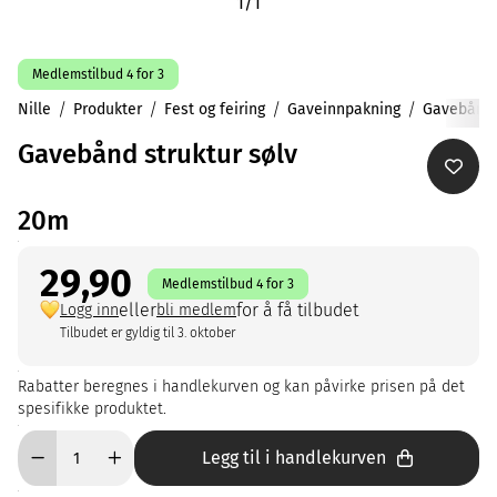
1
/
1
Medlemstilbud 4 for 3
Nille
Produkter
Fest og feiring
Gaveinnpakning
Gavebånd
Gavebånd struktur sølv
20m
29,90
Medlemstilbud 4 for 3
eller
for å få tilbudet
Logg inn
bli medlem
Tilbudet er gyldig til 3. oktober
Rabatter beregnes i handlekurven og kan påvirke prisen på det
spesifikke produktet.
Legg til i handlekurven