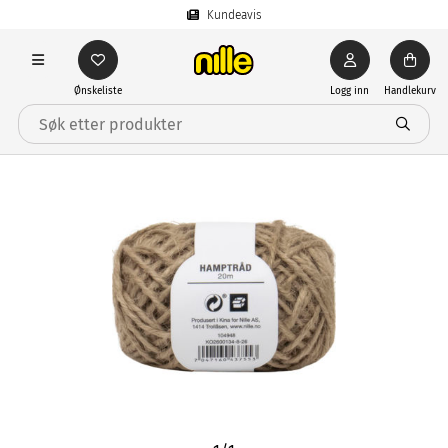
Kundeavis
Ønskeliste
Logg inn
Handlekurv