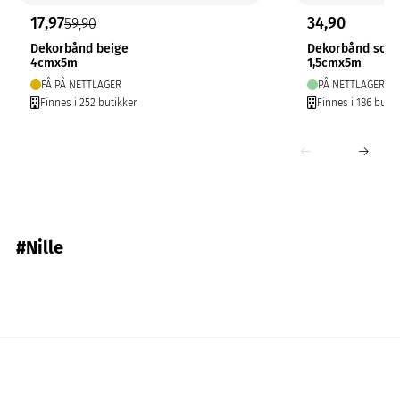
17,97
34,90
59,90
Dekorbånd beige
Dekorbånd sort
4cmx5m
1,5cmx5m
FÅ PÅ NETTLAGER
PÅ NETTLAGER
Finnes i 252 butikker
Finnes i 186 butik
#Nille