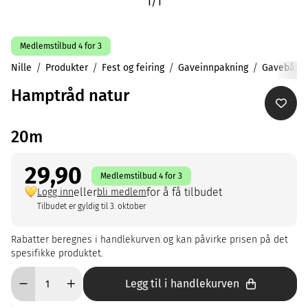
1
/
1
Medlemstilbud 4 for 3
Nille
Produkter
Fest og feiring
Gaveinnpakning
Gavebånd
Hamptråd natur
20m
29,90
Medlemstilbud 4 for 3
eller
for å få tilbudet
Logg inn
bli medlem
Tilbudet er gyldig til 3. oktober
Rabatter beregnes i handlekurven og kan påvirke prisen på det
spesifikke produktet.
Legg til i handlekurven