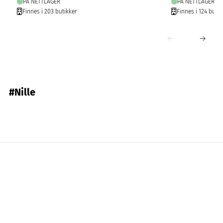
PÅ NETTLAGER
PÅ NETTLAGER
Finnes i 203 butikker
Finnes i 124 butik
#Nille