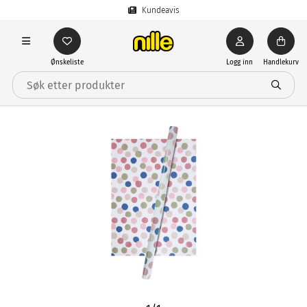
Kundeavis
Ønskeliste
Logg inn
Handlekurv