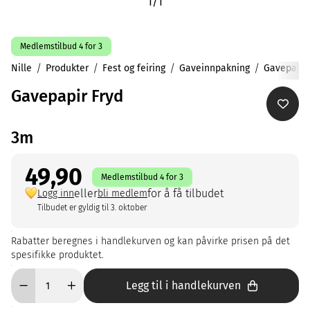
1
/
1
Medlemstilbud 4 for 3
Nille
Produkter
Fest og feiring
Gaveinnpakning
Gavepapir
Gavepapir Fryd
3m
49,90
Medlemstilbud 4 for 3
eller
for å få tilbudet
Logg inn
bli medlem
Tilbudet er gyldig til 3. oktober
Rabatter beregnes i handlekurven og kan påvirke prisen på det
spesifikke produktet.
Legg til i handlekurven