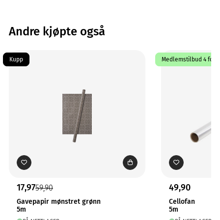
Andre kjøpte også
Kupp
Medlemstilbud 4 for 3
17,97
49,90
59,90
Gavepapir mønstret grønn
Cellofan
5m
5m